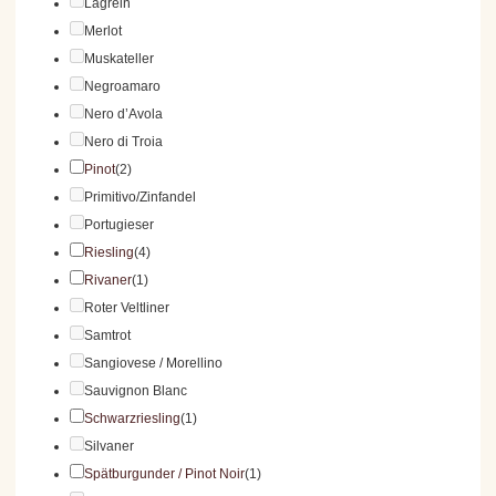
Lagrein
Merlot
Muskateller
Negroamaro
Nero d’Avola
Nero di Troia
Pinot
(2)
Primitivo/Zinfandel
Portugieser
Riesling
(4)
Rivaner
(1)
Roter Veltliner
Samtrot
Sangiovese / Morellino
Sauvignon Blanc
Schwarzriesling
(1)
Silvaner
Spätburgunder / Pinot Noir
(1)