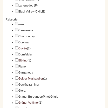
Languedoc (F)
Elqui Valley (CHILE)
Rebsorte
------
Carmenère
Chardonnay
Corvina
Cuvée
(2)
Dornfelder
Elbling
(1)
Fiano
Garganega
Gelber Muskateller
(1)
Gewürztraminer
Glera
Grauer Burgunder/Pinot Grigio
Grüner Veltliner
(1)