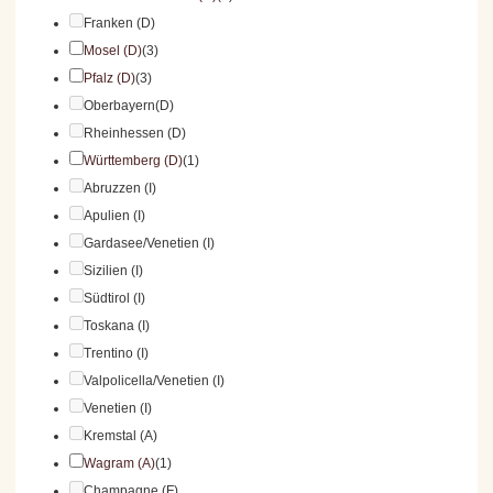
Franken (D)
Mosel (D)
(3)
Pfalz (D)
(3)
Oberbayern(D)
Rheinhessen (D)
Württemberg (D)
(1)
Abruzzen (I)
Apulien (I)
Gardasee/Venetien (I)
Sizilien (I)
Südtirol (I)
Toskana (I)
Trentino (I)
Valpolicella/Venetien (I)
Venetien (I)
Kremstal (A)
Wagram (A)
(1)
Champagne (F)