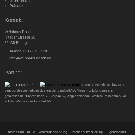
Unser Team
Präsente
Kontakt
Weinhaus Dosch
Haager Strasse 30
85435 Erding
Telefon: 08122 / 86449
info@weinhaus-dosch.de
Partner
Unser Unternehmen hat sich
dem bundesweit tätigen System der Landbell AG, Mainz, (Erfüllung unserer
gesetzlichen Pflichten nach § 7 VerpackG) angeschlossen. Weitere Infos finden Sie
auf der Website der Landbell AG.
Impressum
AGBs
Widerrufsbelehrung
Datenschutzerklärung
Jugendschutz