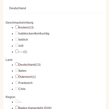
Deutschland
Geschmacksrichtung
trocken
(13)
halbtrocken/feinfruchtig
lieblich
süß
-----
(1)
Land
Deutschland
(13)
Italien
Österreich
(1)
Frankreich
Chile
Region
---
Baden-Kaiserstuhl (D)
(6)