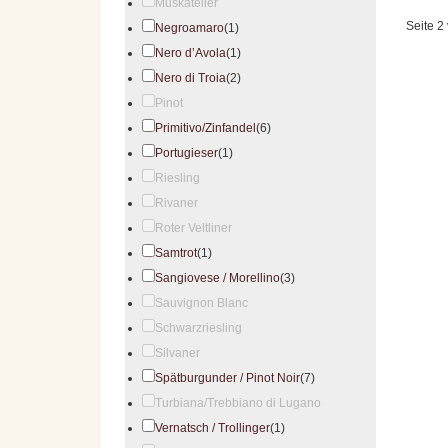
Muskateller
Seite 2
Negroamaro
(1)
Nero d’Avola
(1)
Nero di Troia
(2)
Pinot
Primitivo/Zinfandel
(6)
Portugieser
(1)
Riesling
Rivaner
Roter Veltliner
Samtrot
(1)
Sangiovese / Morellino
(3)
Sauvignon Blanc
Schwarzriesling
Silvaner
Spätburgunder / Pinot Noir
(7)
Turbiana/Trebbiano di Lugano
Vernatsch / Trollinger
(1)