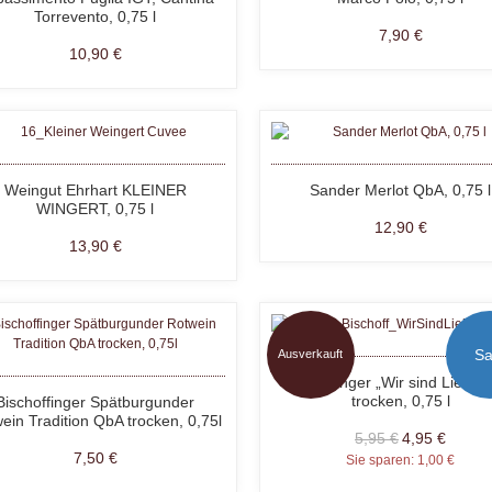
Torrevento, 0,75 l
7,90 €
10,90 €
Weingut Ehrhart KLEINER
Sander Merlot QbA, 0,75 l
WINGERT, 0,75 l
12,90 €
13,90 €
Sa
Ausverkauft
Bischoffinger „Wir sind Liebe“
trocken, 0,75 l
Bischoffinger Spätburgunder
ein Tradition QbA trocken, 0,75l
5,95 €
4,95 €
7,50 €
Sie sparen:
1,00 €