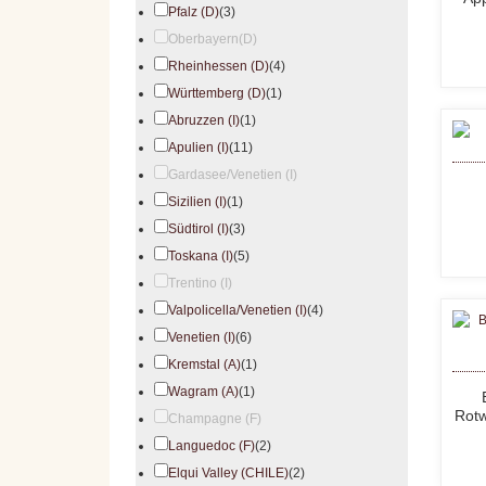
Pfalz (D)
(3)
Oberbayern(D)
Rheinhessen (D)
(4)
Württemberg (D)
(1)
Abruzzen (I)
(1)
Apulien (I)
(11)
Gardasee/Venetien (I)
Sizilien (I)
(1)
Südtirol (I)
(3)
Toskana (I)
(5)
Trentino (I)
Valpolicella/Venetien (I)
(4)
Venetien (I)
(6)
Kremstal (A)
(1)
Wagram (A)
(1)
Rotw
Champagne (F)
Languedoc (F)
(2)
Elqui Valley (CHILE)
(2)