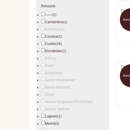
Rebsorte
------
(1)
Ausv
Carmenère
(1)
S
Chardonnay
Corvina
(2)
Cuvée
(28)
Dornfelder
(1)
Elbling
Fiano
Garganega
Ausv
Gelber Muskateller
Dom
Gewürztraminer
Glera
Grauer Burgunder/Pinot Grigio
Grüner Veltliner
Lagrein
(1)
Merlot
(2)