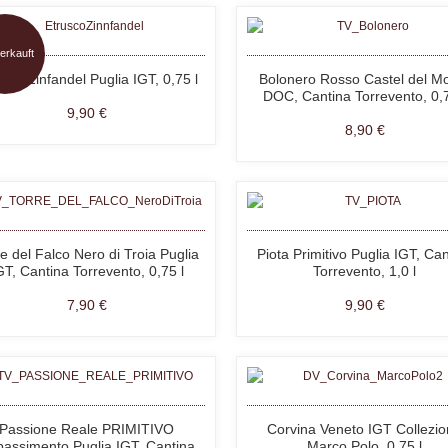
erkauft
usco Zinfandel Puglia IGT, 0,75 l
Bolonero Rosso Castel del M
DOC, Cantina Torrevento, 0,7
9,90 €
8,90 €
e del Falco Nero di Troia Puglia
Piota Primitivo Puglia IGT, Can
GT, Cantina Torrevento, 0,75 l
Torrevento, 1,0 l
7,90 €
9,90 €
Passione Reale PRIMITIVO
Corvina Veneto IGT Collezi
assimento Puglia IGT, Cantina
Marco Polo, 0,75 l