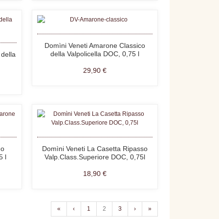
Domìni Veneti Amarone Classico
della Valpolicella DOC, 0,75 l
della
29,90 €
go
Domìni Veneti La Casetta Ripasso
 l
Valp.Class.Superiore DOC, 0,75l
18,90 €
«
‹
1
2
3
›
»