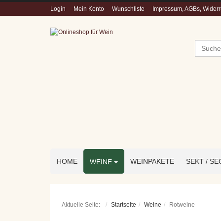
Login
Mein Konto
Wunschliste
Impressum, AGBs, Widerru
Suchen
HOME
WEINPAKETE
SEKT / S
WEINE
Aktuelle Seite:
Startseite
Weine
Rotweine