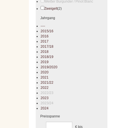
Weißer Burgunder / Pinot Blanc
Zweigelt
(2)
Jahrgang
----
2015/16
2016
2017
2017/18
2018
2018/19
2019
2019/2020
2020
2021
2021/22
2022
2022/23
2023
2023/24
2024
Preisspanne
€
bis