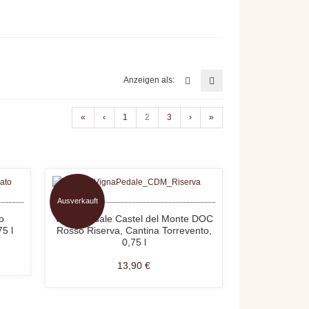
Anzeigen als:
«
‹
1
2
3
›
»
Ausverkauft
o
Vigna Pedale Castel del Monte DOC
5 l
Rosso Riserva, Cantina Torrevento,
0,75 l
13,90 €