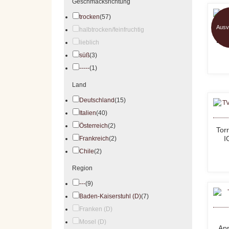
Geschmacksrichtung
trocken
(57)
Ausv
halbtrocken/feinfruchtig
Etr
lieblich
süß
(3)
-----
(1)
Land
Deutschland
(15)
Italien
(40)
Österreich
(2)
Torr
I
Frankreich
(2)
Chile
(2)
Region
---
(9)
Baden-Kaiserstuhl (D)
(7)
Franken (D)
Mosel (D)
App