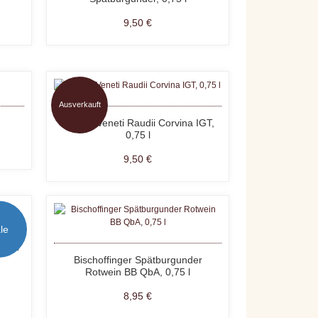
9,50 €
Ausverkauft
Domìni Veneti Raudii Corvina IGT,
0,75 l
9,50 €
le
 QbA
Bischoffinger Spätburgunder
Rotwein BB QbA, 0,75 l
8,95 €