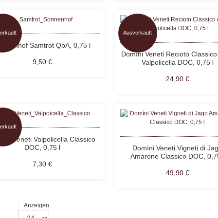
erkauft
Ausverkauft
onnenhof Samtrot QbA, 0,75 l
Domìni Veneti Recioto Classico 
9,50 €
Valpolicella DOC, 0,75 l
24,90 €
erkauft
ìni Veneti Valpolicella Classico
DOC, 0,75 l
Domìni Veneti Vigneti di Ja
Amarone Classico DOC, 0,75
7,30 €
49,90 €
Anzeigen