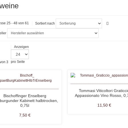
weine
sse 25 - 48 von 61
Sortiert nach
eller
Anzeigen
 von 3
pro Seite
Tommasi Viticoltori Graticci
Appassionato Vino Rosso, 0,7
Bischoffinger Enselberg
burgunder Kabinett halbtrocken,
11,50 €
0,75l
7,50 €