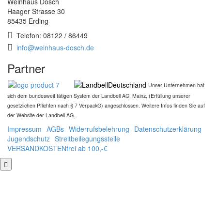
Weinhaus Dosch
Haager Strasse 30
85435 Erding
Telefon: 08122 / 86449
info@weinhaus-dosch.de
Partner
Unser Unternehmen hat
sich dem bundesweit tätigen System der Landbell AG, Mainz, (Erfüllung unserer
gesetzlichen Pflichten nach § 7 VerpackG) angeschlossen. Weitere Infos finden Sie auf
der Website der Landbell AG.
Impressum
AGBs
Widerrufsbelehrung
Datenschutzerklärung
Jugendschutz
Streitbeilegungsstelle
VERSANDKOSTENfrei ab 100,-€
nach
oben
Sc
×
Anmelden
Benutzername