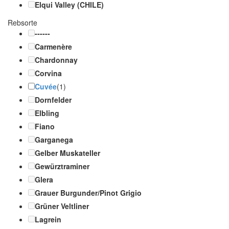
Elqui Valley (CHILE)
Rebsorte
------
Carmenère
Chardonnay
Corvina
Cuvée
(1)
Dornfelder
Elbling
Fiano
Garganega
Gelber Muskateller
Gewürztraminer
Glera
Grauer Burgunder/Pinot Grigio
Grüner Veltliner
Lagrein