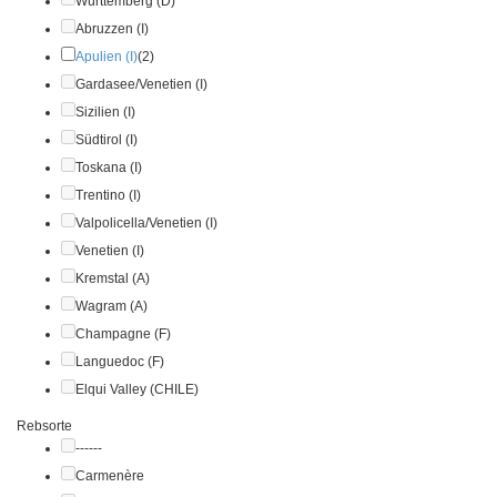
Württemberg (D)
Abruzzen (I)
Apulien (I)
(2)
Gardasee/Venetien (I)
Sizilien (I)
Südtirol (I)
Toskana (I)
Trentino (I)
Valpolicella/Venetien (I)
Venetien (I)
Kremstal (A)
Wagram (A)
Champagne (F)
Languedoc (F)
Elqui Valley (CHILE)
Rebsorte
------
Carmenère