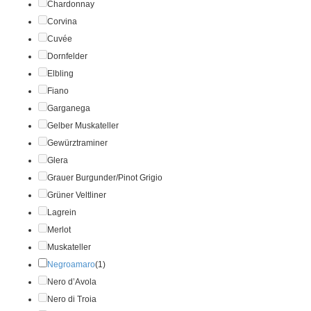
Chardonnay
Corvina
Cuvée
Dornfelder
Elbling
Fiano
Garganega
Gelber Muskateller
Gewürztraminer
Glera
Grauer Burgunder/Pinot Grigio
Grüner Veltliner
Lagrein
Merlot
Muskateller
Negroamaro
(1)
Nero d’Avola
Nero di Troia