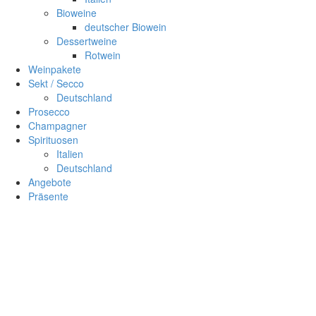
Bioweine
deutscher Biowein
Dessertweine
Rotwein
Weinpakete
Sekt / Secco
Deutschland
Prosecco
Champagner
Spirituosen
Italien
Deutschland
Angebote
Präsente
Sc
×
Anmelden
Benutzername
Passwort