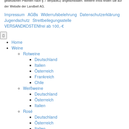
gesetzlichen Pflichten nach § 7 VerpackG) angeschlossen. Weitere Infos finden Sie auf
der Website der Landbell AG.
Impressum
AGBs
Widerrufsbelehrung
Datenschutzerklärung
Jugendschutz
Streitbeilegungsstelle
VERSANDKOSTENfrei ab 100,-€
nach
oben
Home
Weine
Rotweine
Deutschland
Italien
Österreich
Frankreich
Chile
Weißweine
Deutschland
Österreich
Italien
Rosé
Deutschland
Österreich
Italien