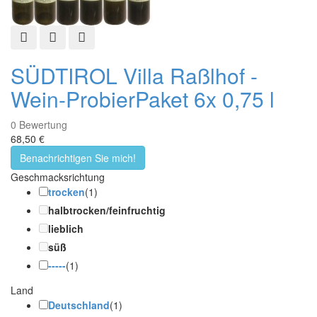
Schnellansicht
Zur Wunschliste hinzufügen
Zur Vergleichsliste hinzufügen
SÜDTIROL Villa Raßlhof -
Wein-ProbierPaket 6x 0,75 l
0
Bewertung
68,50 €
Benachrichtigen Sie mich!
Geschmacksrichtung
trocken
(1)
halbtrocken/feinfruchtig
lieblich
süß
-----
(1)
Land
Deutschland
(1)