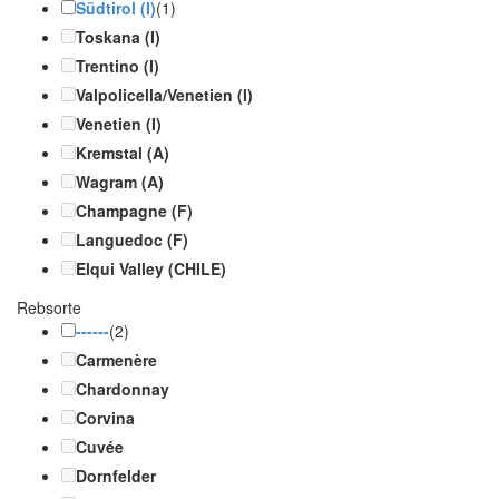
Südtirol (I)
(1)
Toskana (I)
Trentino (I)
Valpolicella/Venetien (I)
Venetien (I)
Kremstal (A)
Wagram (A)
Champagne (F)
Languedoc (F)
Elqui Valley (CHILE)
Rebsorte
------
(2)
Carmenère
Chardonnay
Corvina
Cuvée
Dornfelder