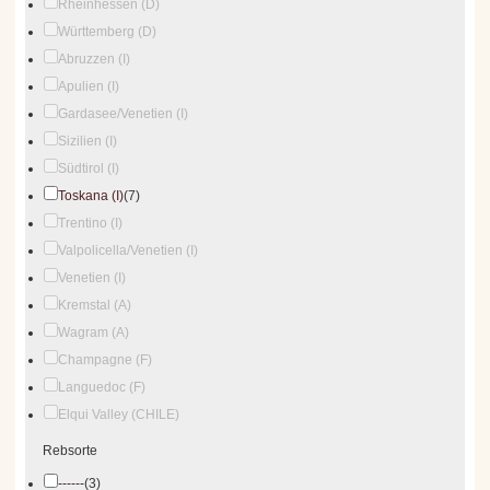
Rheinhessen (D)
Württemberg (D)
Abruzzen (I)
Apulien (I)
Gardasee/Venetien (I)
Sizilien (I)
Südtirol (I)
Toskana (I)
(7)
Trentino (I)
Valpolicella/Venetien (I)
Venetien (I)
Kremstal (A)
Wagram (A)
Champagne (F)
Languedoc (F)
Elqui Valley (CHILE)
Rebsorte
------
(3)