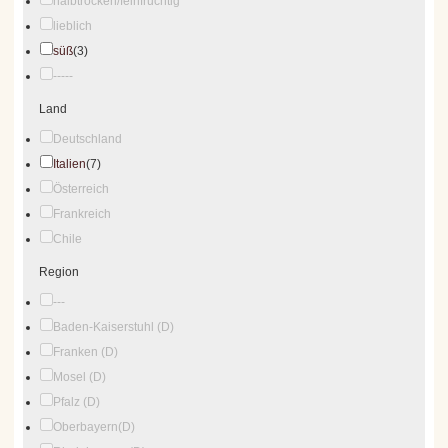
halbtrocken/feinfruchtig
lieblich
süß
(3)
-----
Land
Deutschland
Italien
(7)
Österreich
Frankreich
Chile
Region
---
Baden-Kaiserstuhl (D)
Franken (D)
Mosel (D)
Pfalz (D)
Oberbayern(D)