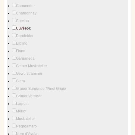
Carmenère
Chardonnay
Corvina
Cuvée
(4)
Dornfelder
Elbling
Fiano
Garganega
Gelber Muskateller
Gewürztraminer
Glera
Grauer Burgunder/Pinot Grigio
Grüner Veltliner
Lagrein
Merlot
Muskateller
Negroamaro
Nero d’Avola