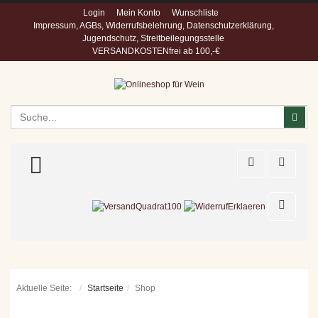
Login
Mein Konto
Wunschliste
Impressum, AGBs, Widerrufsbelehrung, Datenschutzerklärung,
Jugendschutz, Streitbeilegungsstelle
VERSANDKOSTENfrei ab 100,-€
Suchen
Suc
TOGGLE MENU
Aktuelle Seite:
Startseite
Shop