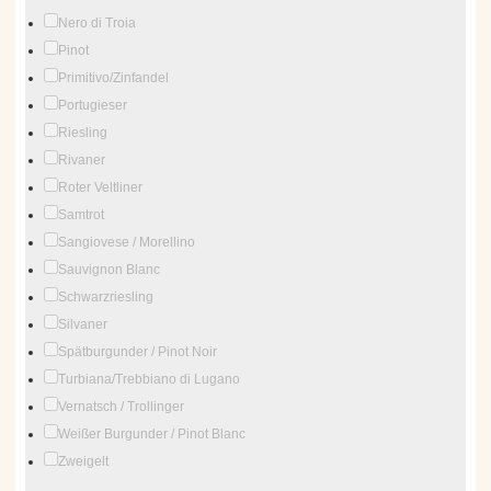
Nero di Troia
Pinot
Primitivo/Zinfandel
Portugieser
Riesling
Rivaner
Roter Veltliner
Samtrot
Sangiovese / Morellino
Sauvignon Blanc
Schwarzriesling
Silvaner
Spätburgunder / Pinot Noir
Turbiana/Trebbiano di Lugano
Vernatsch / Trollinger
Weißer Burgunder / Pinot Blanc
Zweigelt