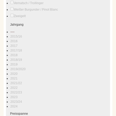
Vernatsch / Trollinger
Weißer Burgunder / Pinot Blanc
Zweigelt
Jahrgang
----
2015/16
2016
2017
2017/18
2018
2018/19
2019
2019/2020
2020
2021
2021/22
2022
2022/23
2023
2023/24
2024
Preisspanne