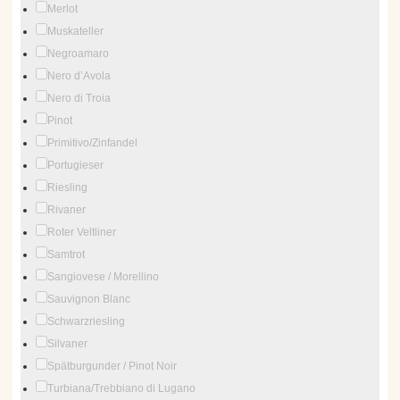
Merlot
Muskateller
Negroamaro
Nero d’Avola
Nero di Troia
Pinot
Primitivo/Zinfandel
Portugieser
Riesling
Rivaner
Roter Veltliner
Samtrot
Sangiovese / Morellino
Sauvignon Blanc
Schwarzriesling
Silvaner
Spätburgunder / Pinot Noir
Turbiana/Trebbiano di Lugano