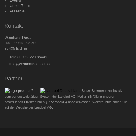
Events
Unser Team
Präsente
Kontakt
Weinhaus Dosch
Haager Strasse 30
85435 Erding
Telefon: 08122 / 86449
info@weinhaus-dosch.de
Partner
Unser Unternehmen hat sich
dem bundesweit tätigen System der Landbell AG, Mainz, (Erfüllung unserer
gesetzlichen Pflichten nach § 7 VerpackG) angeschlossen. Weitere Infos finden Sie
auf der Website der Landbell AG.