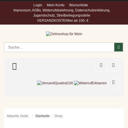
Login
Mein Konto
Wunschliste
Impressum, AGBs, Widerrufsbelehrung, Datenschutzerklärung,
Jugendschutz, Streitbeilegungsstelle
VERSANDKOSTENfrei ab 100,-€
Suchen
Suc
TOGGLE MENU
Aktuelle Seite:
Startseite
Shop