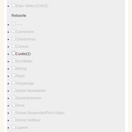
Elqui Valley (CHILE)
Rebsorte
------
Carmenère
Chardonnay
Corvina
Cuvée
(2)
Dornfelder
Elbling
Fiano
Garganega
Gelber Muskateller
Gewürztraminer
Glera
Grauer Burgunder/Pinot Grigio
Grüner Veltliner
Lagrein