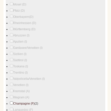
Mosel (D)
Pfalz (D)
Oberbayern(D)
Rheinhessen (D)
Württemberg (D)
Abruzzen (I)
Apulien (I)
Gardasee/Venetien (I)
Sizilien (I)
Südtirol (I)
Toskana (I)
Trentino (I)
Valpolicella/Venetien (I)
Venetien (I)
Kremstal (A)
Wagram (A)
Champagne (F)
(2)
Languedoc (F)