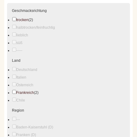
Geschmacksrichtung
trocken
(2)
halbtrocken/feinfruchtig
lieblich
süß
-----
Land
Deutschland
Italien
Österreich
Frankreich
(2)
Chile
Region
---
Baden-Kaiserstuhl (D)
Franken (D)