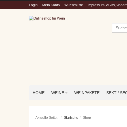
Login
Mein Konto
Wunschliste
Impressum, AGBs, Widerru
Suchen
HOME
WEINE
WEINPAKETE
SEKT / SE
Aktuelle Seite:
Startseite
Shop