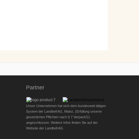
Partner
Unser Unternehmen hat sich dem bundesweit tätigen
System der Landbell AG, Mainz, (Erfüllung unserer
gesetzlichen Pflichten nach § 7 VerpackG)
angeschlossen. Weitere Infos finden Sie auf der
Website der Landbell AG.