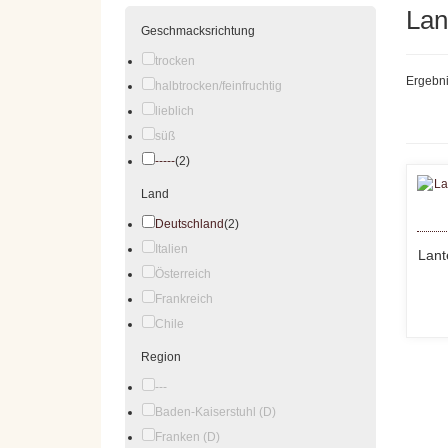
La
Geschmacksrichtung
trocken
Ergebni
halbtrocken/feinfruchtig
lieblich
süß
-----
(2)
Land
Deutschland
(2)
Italien
Lant
Österreich
Frankreich
Chile
Region
---
Baden-Kaiserstuhl (D)
Franken (D)