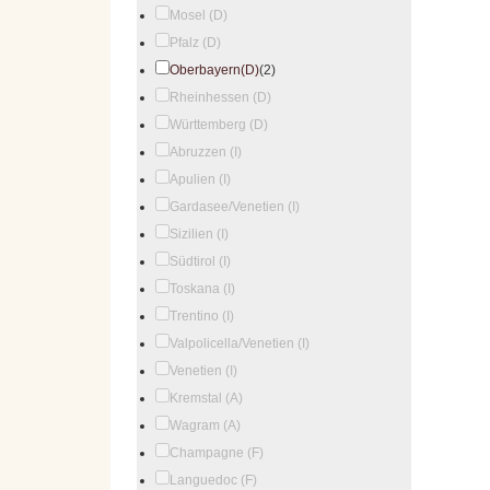
Mosel (D)
Pfalz (D)
Oberbayern(D)
(2)
Rheinhessen (D)
Württemberg (D)
Abruzzen (I)
Apulien (I)
Gardasee/Venetien (I)
Sizilien (I)
Südtirol (I)
Toskana (I)
Trentino (I)
Valpolicella/Venetien (I)
Venetien (I)
Kremstal (A)
Wagram (A)
Champagne (F)
Languedoc (F)