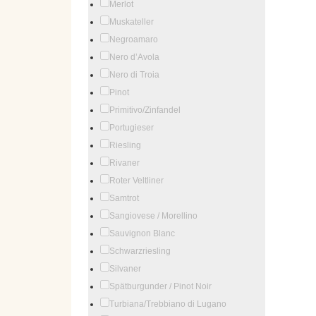
Merlot
Muskateller
Negroamaro
Nero d’Avola
Nero di Troia
Pinot
Primitivo/Zinfandel
Portugieser
Riesling
Rivaner
Roter Veltliner
Samtrot
Sangiovese / Morellino
Sauvignon Blanc
Schwarzriesling
Silvaner
Spätburgunder / Pinot Noir
Turbiana/Trebbiano di Lugano