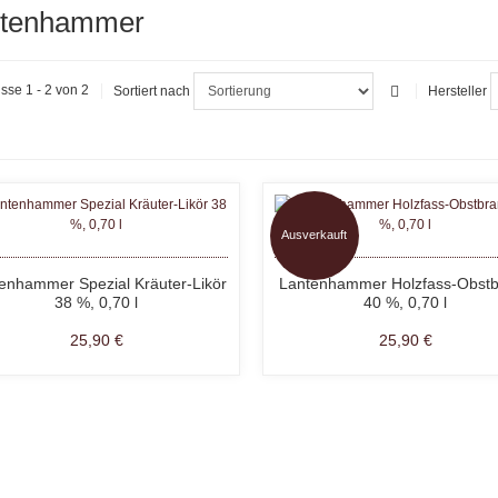
ntenhammer
sse 1 - 2 von 2
Sortiert nach
Hersteller
Ausverkauft
enhammer Spezial Kräuter-Likör
Lantenhammer Holzfass-Obst
38 %, 0,70 l
40 %, 0,70 l
25,90 €
25,90 €