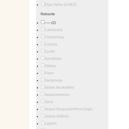
Elqui Valley (CHILE)
Rebsorte
------
(2)
Carmenère
Chardonnay
Corvina
Cuvée
Dornfelder
Elbling
Fiano
Garganega
Gelber Muskateller
Gewürztraminer
Glera
Grauer Burgunder/Pinot Grigio
Grüner Veltliner
Lagrein