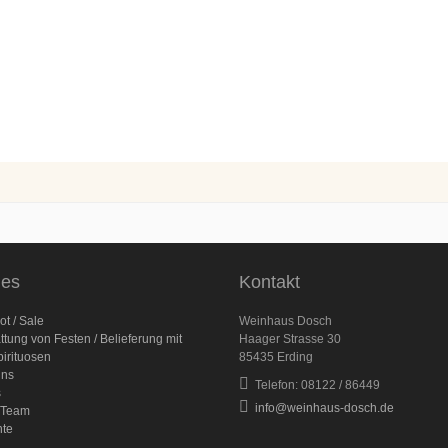
les
Kontakt
t / Sale
Weinhaus Dosch
ttung von Festen / Belieferung mit
Haager Strasse 30
irituosen
85435 Erding
uns
Telefon: 08122 / 86449
s
info@weinhaus-dosch.de
 Team
nte