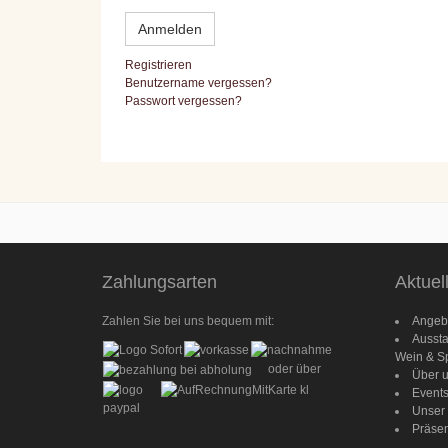
Anmelden
Registrieren
Benutzername vergessen?
Passwort vergessen?
Zahlungsarten
Aktuel
Zahlen Sie bei uns bequem mit:
Angebo
Aussta
Wein & Sp
oder über
Über 
Event
Unser
Präse