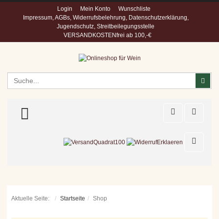
Login
Mein Konto
Wunschliste
Impressum, AGBs, Widerrufsbelehrung, Datenschutzerklärung,
Jugendschutz, Streitbeilegungsstelle
VERSANDKOSTENfrei ab 100,-€
Suchen
Suc
TOGGLE MENU
Aktuelle Seite:
Startseite
Shop