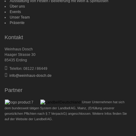
Ausstattung von Festen / Belieferung mit Wein & Spirituosen
Über uns
Events
Unser Team
Präsente
Kontakt
Weinhaus Dosch
Haager Strasse 30
85435 Erding
Telefon: 08122 / 86449
info@weinhaus-dosch.de
Partner
Unser Unternehmen hat sich
dem bundesweit tätigen System der Landbell AG, Mainz, (Erfüllung unserer
gesetzlichen Pflichten nach § 7 VerpackG) angeschlossen. Weitere Infos finden Sie
auf der Website der Landbell AG.