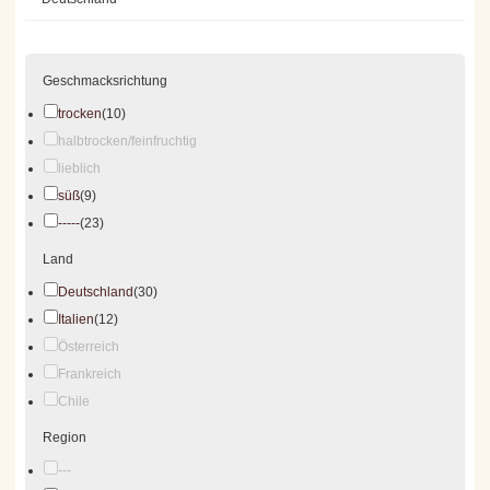
Geschmacksrichtung
trocken
(10)
halbtrocken/feinfruchtig
lieblich
süß
(9)
-----
(23)
Land
Deutschland
(30)
Italien
(12)
Österreich
Frankreich
Chile
Region
---