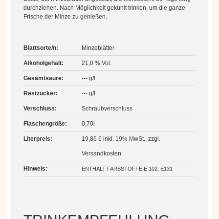
durchziehen. Nach Möglichkeit gekühlt trinken, um die ganze
Frische der Minze zu genießen.
Blattsorte/n:
Minzeblätter
Alkoholgehalt:
21,0 % Vol.
Gesamtsäure:
--- g/l
Restzucker:
--- g/l
Verschluss:
Schraubverschluss
Flaschengröße:
0,70l
Literpreis:
19,86 € inkl. 19% MwSt., zzgl.
Versandkosten
Hinweis:
ENTHÄLT FARBSTOFFE E 102, E131