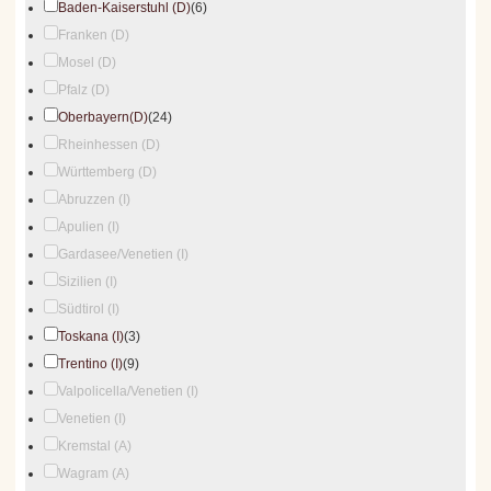
Baden-Kaiserstuhl (D)
(6)
Franken (D)
Mosel (D)
Pfalz (D)
Oberbayern(D)
(24)
Rheinhessen (D)
Württemberg (D)
Abruzzen (I)
Apulien (I)
Gardasee/Venetien (I)
Sizilien (I)
Südtirol (I)
Toskana (I)
(3)
Trentino (I)
(9)
Valpolicella/Venetien (I)
Venetien (I)
Kremstal (A)
Wagram (A)