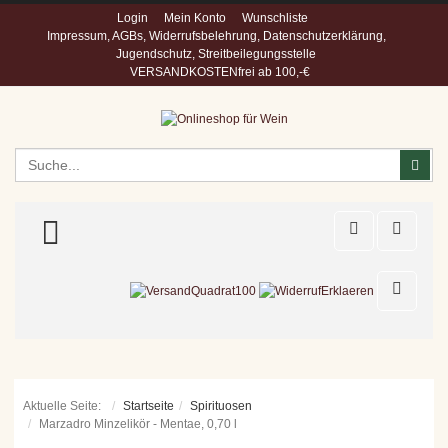
Login
Mein Konto
Wunschliste
Impressum, AGBs, Widerrufsbelehrung, Datenschutzerklärung,
Jugendschutz, Streitbeilegungsstelle
VERSANDKOSTENfrei ab 100,-€
Suchen
Suc
TOGGLE MENU
Aktuelle Seite:
Startseite
Spirituosen
Marzadro Minzelikör - Mentae, 0,70 l