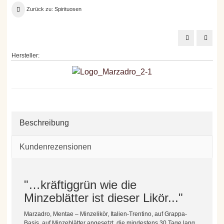
Zurück zu: Spirituosen
Fattoria
Lant
Uccelliera
Holzfa
Amordamaro
Obstb
Hersteller:
0,5
40
l
%,
0,70
l
Beschreibung
Kundenrezensionen
"…kräftiggrün wie die
Minzeblätter ist dieser Likör..."
Marzadro, Mentae – Minzelikör, Italien-Trentino, auf Grappa-
Basis, auf Minzeblätter angesetzt, die mindestens 30 Tage lang