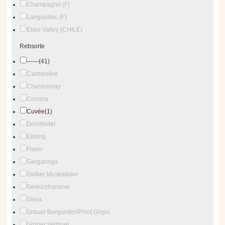
Champagne (F)
Languedoc (F)
Elqui Valley (CHILE)
Rebsorte
------
(41)
Carmenère
Chardonnay
Corvina
Cuvée
(1)
Dornfelder
Elbling
Fiano
Garganega
Gelber Muskateller
Gewürztraminer
Glera
Grauer Burgunder/Pinot Grigio
Grüner Veltliner