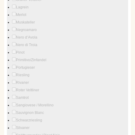
Lagrein
Merlot
Muskateller
Negroamaro
Nero d’Avola
Nero di Troia
Pinot
Primitivo/Zinfandel
Portugieser
Riesling
Rivaner
Roter Veltliner
Samtrot
Sangiovese / Morellino
Sauvignon Blanc
Schwarzriesling
Silvaner