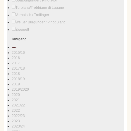
Spätburgunder / Pinot Noir
Turbiana/Trebbiano di Lugano
Vernatsch / Trollinger
Weißer Burgunder / Pinot Blanc
Zweigelt
Jahrgang
----
2015/16
2016
2017
2017/18
2018
2018/19
2019
2019/2020
2020
2021
2021/22
2022
2022/23
2023
2023/24