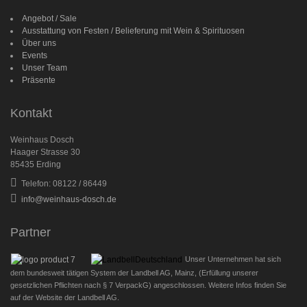
Angebot / Sale
Ausstattung von Festen / Belieferung mit Wein & Spirituosen
Über uns
Events
Unser Team
Präsente
Kontakt
Weinhaus Dosch
Haager Strasse 30
85435 Erding
Telefon: 08122 / 86449
info@weinhaus-dosch.de
Partner
Unser Unternehmen hat sich
dem bundesweit tätigen System der Landbell AG, Mainz, (Erfüllung unserer
gesetzlichen Pflichten nach § 7 VerpackG) angeschlossen. Weitere Infos finden Sie
auf der Website der Landbell AG.