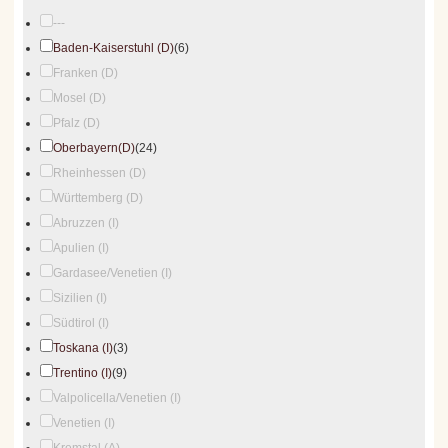
---
Baden-Kaiserstuhl (D)
(6)
Franken (D)
Mosel (D)
Pfalz (D)
Oberbayern(D)
(24)
Rheinhessen (D)
Württemberg (D)
Abruzzen (I)
Apulien (I)
Gardasee/Venetien (I)
Sizilien (I)
Südtirol (I)
Toskana (I)
(3)
Trentino (I)
(9)
Valpolicella/Venetien (I)
Venetien (I)