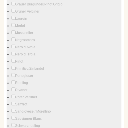
Grauer Burgunder/Pinot Grigio
Grüner Veltliner
Lagrein
Merlot
Muskateller
Negroamaro
Nero d’Avola
Nero di Troia
Pinot
Primitivo/Zinfandel
Portugieser
Riesling
Rivaner
Roter Veltliner
Samtrot
Sangiovese / Morellino
Sauvignon Blanc
Schwarzriesling