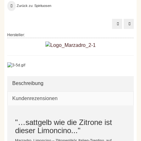
Zurück zu: Spirituosen
Fattoria
Lant
Uccelliera
Holzfa
Amordamaro
Obstb
Hersteller:
0,5
40
l
%,
0,70
l
Beschreibung
Kundenrezensionen
"…sattgelb wie die Zitrone ist
dieser Limoncino..."
Marzadro, Limoncino – Zitronenlikör, Italien-Trentino, auf