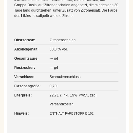
Grappa-Basis, auf Zitronenschalen angesetzt, die mindestens 30
Tage lang durchziehen, unter Zusatz von Zitronensaft. Die Farbe
des Likörs ist sattgelb wie die Zitrone.
Obstsorte/n:
Zitronenschalen
Alkoholgehalt:
30,0 % Vol.
Gesamtsäure:
--- g/l
Restzucker:
--- g/l
Verschluss:
Schraubverschluss
Flaschengröße:
0,70l
Literpreis:
22,71 € inkl. 19% MwSt., zzgl.
Versandkosten
Hinweis:
ENTHÄLT FARBSTOFF E 102