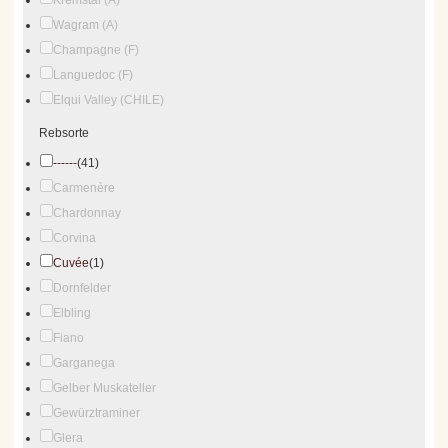
Kremstal (A)
Wagram (A)
Champagne (F)
Languedoc (F)
Elqui Valley (CHILE)
Rebsorte
------
(41)
Carmenère
Chardonnay
Corvina
Cuvée
(1)
Dornfelder
Elbling
Fiano
Garganega
Gelber Muskateller
Gewürztraminer
Glera