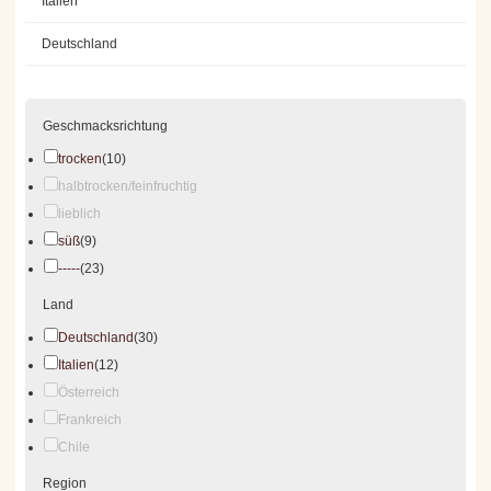
Italien
Deutschland
Geschmacksrichtung
trocken
(10)
halbtrocken/feinfruchtig
lieblich
süß
(9)
-----
(23)
Land
Deutschland
(30)
Italien
(12)
Österreich
Frankreich
Chile
Region