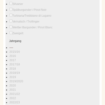
Silvaner
Spätburgunder / Pinot Noir
Turbiana/Trebbiano di Lugano
Vernatsch / Trollinger
Weißer Burgunder / Pinot Blanc
Zweigelt
Jahrgang
----
2015/16
2016
2017
2017/18
2018
2018/19
2019
2019/2020
2020
2021
2021/22
2022
2022/23