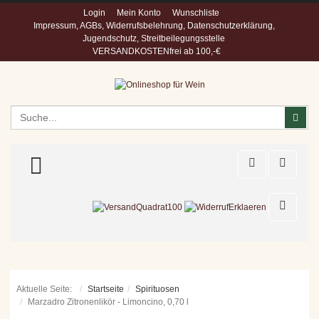
Login
Mein Konto
Wunschliste
Impressum, AGBs, Widerrufsbelehrung, Datenschutzerklärung,
Jugendschutz, Streitbeilegungsstelle
VERSANDKOSTENfrei ab 100,-€
Suchen
Suc
TOGGLE MENU
Aktuelle Seite:
Startseite
Spirituosen
Marzadro Zitronenlikör - Limoncino, 0,70 l