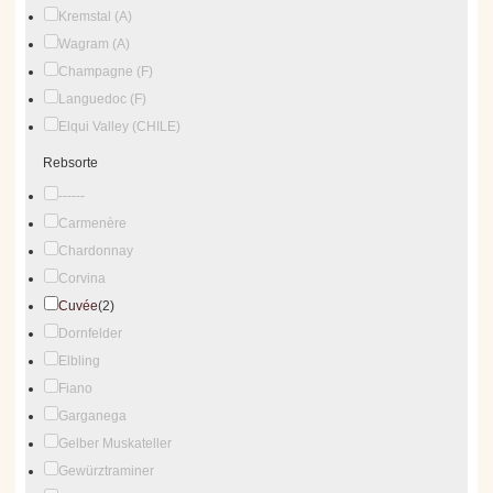
Kremstal (A)
Wagram (A)
Champagne (F)
Languedoc (F)
Elqui Valley (CHILE)
Rebsorte
------
Carmenère
Chardonnay
Corvina
Cuvée
(2)
Dornfelder
Elbling
Fiano
Garganega
Gelber Muskateller
Gewürztraminer