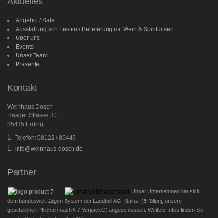
Aktuelles
Angebot / Sale
Ausstattung von Festen / Belieferung mit Wein & Spirituosen
Über uns
Events
Unser Team
Präsente
Kontakt
Weinhaus Dosch
Haager Strasse 30
85435 Erding
Telefon: 08122 / 86449
info@weinhaus-dosch.de
Partner
Unser Unternehmen hat sich
dem bundesweit tätigen System der Landbell AG, Mainz, (Erfüllung unserer
gesetzlichen Pflichten nach § 7 VerpackG) angeschlossen. Weitere Infos finden Sie