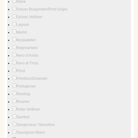
Glera
Grauer Burgunder/Pinot Grigio
Grüner Veltliner
Lagrein
Merlot
Muskateller
Negroamaro
Nero d’Avola
Nero di Troia
Pinot
Primitivo/Zinfandel
Portugieser
Riesling
Rivaner
Roter Veltliner
Samtrot
Sangiovese / Morellino
Sauvignon Blanc