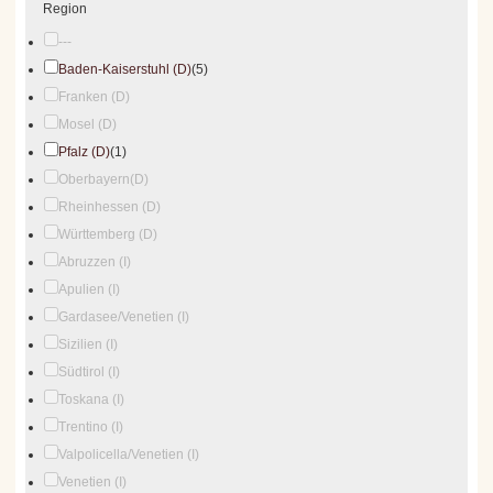
Region
---
Baden-Kaiserstuhl (D)
(5)
Franken (D)
Mosel (D)
Pfalz (D)
(1)
Oberbayern(D)
Rheinhessen (D)
Württemberg (D)
Abruzzen (I)
Apulien (I)
Gardasee/Venetien (I)
Sizilien (I)
Südtirol (I)
Toskana (I)
Trentino (I)
Valpolicella/Venetien (I)
Venetien (I)