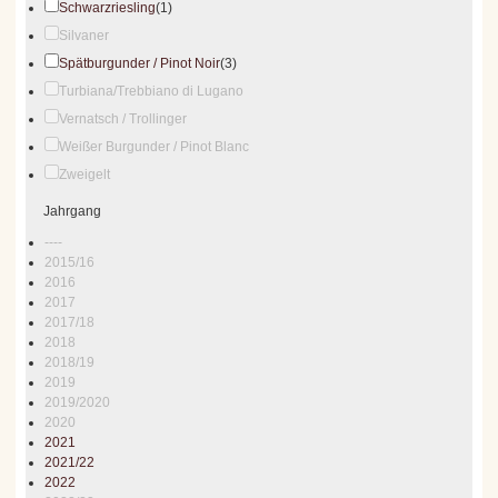
Schwarzriesling
(1)
Silvaner
Spätburgunder / Pinot Noir
(3)
Turbiana/Trebbiano di Lugano
Vernatsch / Trollinger
Weißer Burgunder / Pinot Blanc
Zweigelt
Jahrgang
----
2015/16
2016
2017
2017/18
2018
2018/19
2019
2019/2020
2020
2021
2021/22
2022