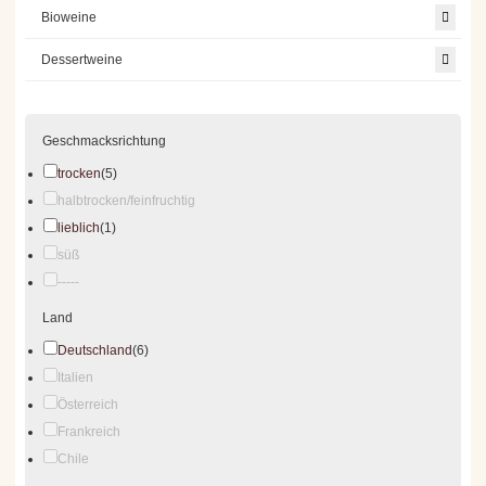
Bioweine
Dessertweine
Geschmacksrichtung
trocken
(5)
halbtrocken/feinfruchtig
lieblich
(1)
süß
-----
Land
Deutschland
(6)
Italien
Österreich
Frankreich
Chile