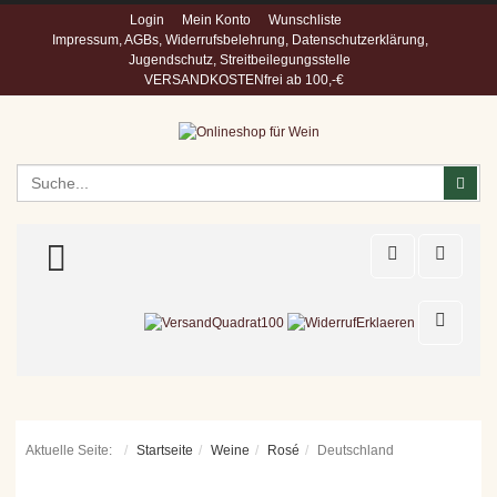
Login
Mein Konto
Wunschliste
Impressum, AGBs, Widerrufsbelehrung, Datenschutzerklärung,
Jugendschutz, Streitbeilegungsstelle
VERSANDKOSTENfrei ab 100,-€
Suchen
Suc
TOGGLE MENU
Aktuelle Seite:
Startseite
Weine
Rosé
Deutschland