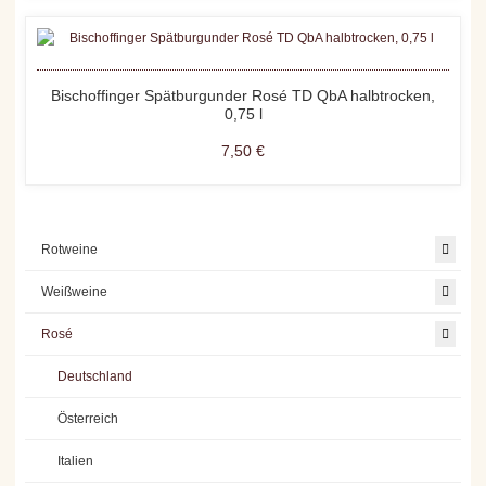
Bischoffinger Spätburgunder Rosé TD QbA halbtrocken,
0,75 l
7,50 €
Rotweine
Weißweine
Rosé
Deutschland
Österreich
Italien