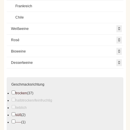
Frankreich
Chile
Weißweine
Rosé
Bioweine
Dessertweine
Geschmacksrichtung
trocken
(37)
halbtrocken/feinfruchtig
lieblich
süß
(2)
-----
(1)