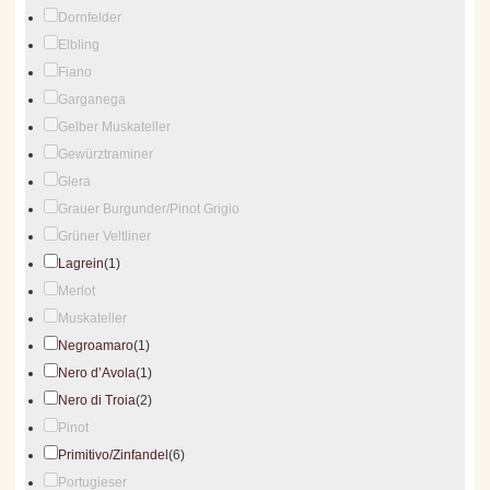
Dornfelder
Elbling
Fiano
Garganega
Gelber Muskateller
Gewürztraminer
Glera
Grauer Burgunder/Pinot Grigio
Grüner Veltliner
Lagrein
(1)
Merlot
Muskateller
Negroamaro
(1)
Nero d’Avola
(1)
Nero di Troia
(2)
Pinot
Primitivo/Zinfandel
(6)
Portugieser