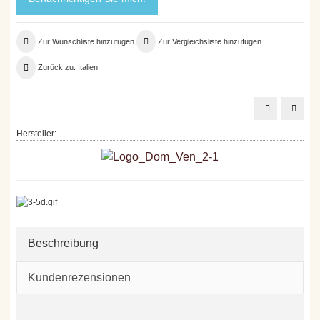
Zur Wunschliste hinzufügen
Zur Vergleichsliste hinzufügen
Zurück zu: Italien
Fattoria
Domìn
Uccelliera
Veneti
Ginepraia
Raudi
Hersteller:
Rosso
Corvi
di
IGT,
Toscana
0,75
IGT
l
Beschreibung
Kundenrezensionen