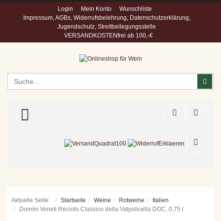
Login
Mein Konto
Wunschliste
Impressum, AGBs, Widerrufsbelehrung, Datenschutzerklärung,
Jugendschutz, Streitbeilegungsstelle
VERSANDKOSTENfrei ab 100,-€
Suchen
Suc
TOGGLE MENU
Aktuelle Seite:
Startseite
Weine
Rotweine
Italien
Domìni Veneti Recioto Classico della Valpolicella DOC, 0,75 l