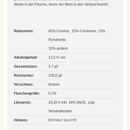
dieser in der Flasche, bevor der Wein in den Verkauf kommt.
Rebsorte/n:
60% Corvina , 15% Corvinone, 15%
Rondinella
10% andere
Alkoholgehalt:
12,5 % Vol.
Gesamtsäure:
5,7 g/l
Restzucker:
100,0 g/l
Verschluss:
Korken
Flaschengröße:
0,75l
Literpreis:
33,20 € inkl. 19% MwSt., zzgl.
Versandkosten
Hinweis:
ENTHÄLT SULFITE