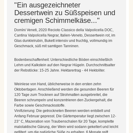
"Ein ausgezeichneter
Dessertwein zu Süßspeisen und
cremigen Schimmelkäse..."
Domìni Veneti, 2020 Recioto Classico della Valpolicella DOC,
Cantina Valpolicella Negrar, Italien-Veneto, Dessertwein rot, im
Glas dunklelrubin, Bukett intensiv und fruchtig, vollmundig im
Geschmack, süß mit samtigen Tanninen.
Bodenbeschaffenheit: Unterschiedliche Böden einschließlich
Lehm und Kalkstein auf den Negrar Hügeln. Durchschnittsalter
der Rebstöcke: 15-25 Jahre. Hektarertrag - 44 Hektoliter.
Weinlese von Hand, üblicherweise in den ersten zehn
Oktobertagen. Anschließend werden die gesunden Beeren für
120 Tage zum Trocknen auf Strohmatten ausgebreitet, die
Beeren schrumpeln und konzentrieren den Zuckergehalt, die
Farbe sowie Geschmacksstoffe.
Vinifizierung: Die getrockneten Beeren werden entstielt und
Anfang Februar gepresst. Die Gärtemperatur liegt zwischen 12-
23° C, Mazeration von Traubenschalen für 20 Tage, komplette
malolaktische Gärung, der Wein wird sodann gekeltert und leicht
gefiltert, um die natürliche Süße zu erhalten. 6 Monate reift