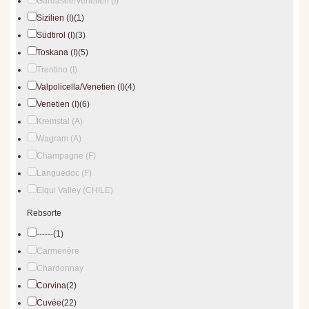
Gardasee/Venetien (I)
Sizilien (I)
(1)
Südtirol (I)
(3)
Toskana (I)
(5)
Trentino (I)
Valpolicella/Venetien (I)
(4)
Venetien (I)
(6)
Kremstal (A)
Wagram (A)
Champagne (F)
Languedoc (F)
Elqui Valley (CHILE)
Rebsorte
------
(1)
Carmenère
Chardonnay
Corvina
(2)
Cuvée
(22)