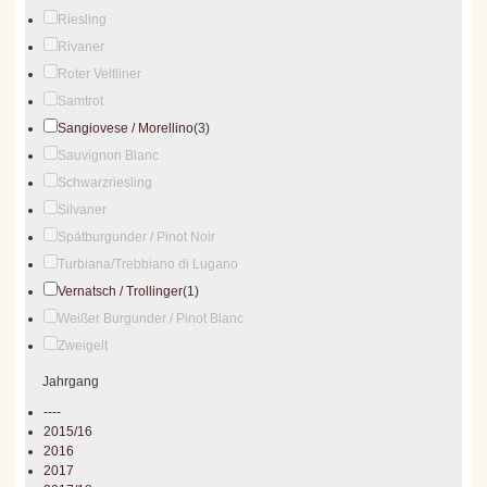
Riesling
Rivaner
Roter Veltliner
Samtrot
Sangiovese / Morellino
(3)
Sauvignon Blanc
Schwarzriesling
Silvaner
Spätburgunder / Pinot Noir
Turbiana/Trebbiano di Lugano
Vernatsch / Trollinger
(1)
Weißer Burgunder / Pinot Blanc
Zweigelt
Jahrgang
----
2015/16
2016
2017