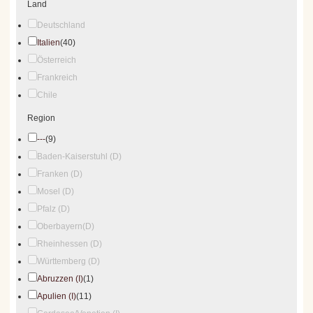
Land
Deutschland
Italien
(40)
Österreich
Frankreich
Chile
Region
---
(9)
Baden-Kaiserstuhl (D)
Franken (D)
Mosel (D)
Pfalz (D)
Oberbayern(D)
Rheinhessen (D)
Württemberg (D)
Abruzzen (I)
(1)
Apulien (I)
(11)