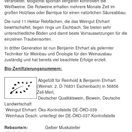
verarbeitet. Möglichst spontan vergären kontrolliert die
Weißweine. Die Rotweine erhalten mehrere Monate Zeit im
großen Holzfass oder Barrique für einen natürlichen Säureabbau.
Die rund 11 Hektar Rebflächen, die das Weingut Ehrhart
bewirtschaftet, liegen rings um Eschbach. Sie bieten sehr
unterschiedliche Böden und damit beste Vorraussetzungen für die
einzelnen Traubensorten.
In dritter Generation ist nun Benjamin Ehrhart als gelernter
Techniker für Weinbau und Önologie für den Weinausbau
zuständig und hat bereits viel beachtete Erfolge erzielt.
Bio-Zertifizierungsnummern:
Abgefüllt für Reinhold & Benjamin Ehrhart
(Weinstr. 2, D-76831 Eschenbach) in 56856
Zell-Merl,
Deutscher Qualitätswein, Biowein, Deutsche
Landwirtschaft
Weingut Ehrhart: Öko-Kontrollstelle DE-ÖKO-039
Weinhaus Dosch: unterliegt der DE-ÖKO-037-Kontrollstelle
Rebsorte/n:
Gelber Muskateller