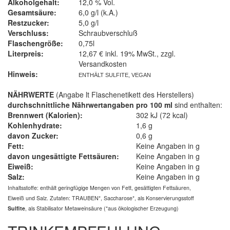
Alkoholgehalt:
12,0 % Vol.
Gesamtsäure:
6,0 g/l (k.A.)
Restzucker:
5,0 g/l
Verschluss:
Schraubverschluß
Flaschengröße:
0,75l
Literpreis:
12,67 € inkl. 19% MwSt., zzgl.
Versandkosten
Hinweis:
ENTHÄLT SULFITE, VEGAN
NÄHRWERTE
(Angabe lt Flaschenetikett des Herstellers)
durchschnittliche Nährwertangaben
pro 100 ml
sind enthalten:
Brennwert (Kalorien):
302 kJ (72 kcal)
Kohlenhydrate:
1,6 g
davon Zucker:
0,6 g
Fett:
Keine Angaben in g
davon ungesättigte Fettsäuren:
Keine Angaben in g
Eiweiß:
Keine Angaben in g
Salz:
Keine Angaben in g
Inhaltsstoffe: enthält geringfügige Mengen von Fett, gesättigten
Fettsäuren,
Eiweiß und Salz. Zutaten: TRAUBEN*, Saccharose*, als
Konservierungsstoff
Sulfite
, als Stabilisator Meta
weinsäure (*aus ökologischer Erzeugung)