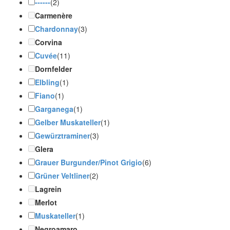
------
(2)
Carmenère
Chardonnay
(3)
Corvina
Cuvée
(11)
Dornfelder
Elbling
(1)
Fiano
(1)
Garganega
(1)
Gelber Muskateller
(1)
Gewürztraminer
(3)
Glera
Grauer Burgunder/Pinot Grigio
(6)
Grüner Veltliner
(2)
Lagrein
Merlot
Muskateller
(1)
Negroamaro