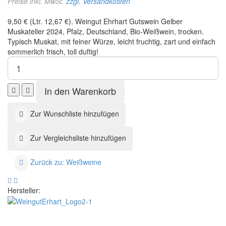
Preise inkl. MwSt.
zzgl. Versandkosten
9,50 € (Ltr. 12,67 €). Weingut Ehrhart Gutswein Gelber
Muskateller 2024, Pfalz, Deutschland, Bio-Weißwein, trocken.
Typisch Muskat, mit feiner Würze, leicht fruchtig, zart und einfach
sommerlich frisch, toll duftig!
Zur Wunschliste hinzufügen
Zur Vergleichsliste hinzufügen
Zurück zu: Weißweine
Garganega
Bischoffinger
Veneto
Rivaner
Hersteller:
IGT
&
Collezione
Riesling
Marco
TD
Sch
×
Weingut Ehrhart