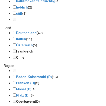
halbtrocken/feinfruchtig
(4)
lieblich
(2)
süß
(1)
-----
Land
Deutschland
(42)
Italien
(11)
Österreich
(5)
Frankreich
Chile
Region
---
Baden-Kaiserstuhl (D)
(16)
Franken (D)
(2)
Mosel (D)
(10)
Pfalz (D)
(6)
Oberbayern(D)