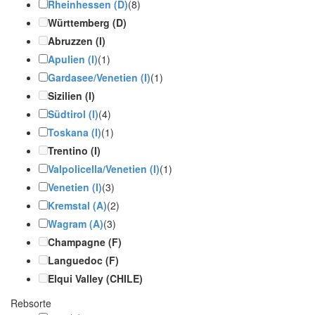
Rheinhessen (D)
(8)
Württemberg (D)
Abruzzen (I)
Apulien (I)
(1)
Gardasee/Venetien (I)
(1)
Sizilien (I)
Südtirol (I)
(4)
Toskana (I)
(1)
Trentino (I)
Valpolicella/Venetien (I)
(1)
Venetien (I)
(3)
Kremstal (A)
(2)
Wagram (A)
(3)
Champagne (F)
Languedoc (F)
Elqui Valley (CHILE)
Rebsorte