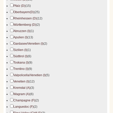
Pfalz (D)
(15)
Oberbayern(D)
(25)
Rheinhessen (D)
(12)
Württemberg (D)
(2)
Abruzzen (I)
(1)
Apulien (I)
(13)
Gardasee/Venetien (I)
(2)
Sizilien (I)
(1)
Südtirol (I)
(6)
Toskana (I)
(9)
Trentino (I)
(9)
Valpolicella/Venetien (I)
(5)
Venetien (I)
(12)
Kremstal (A)
(3)
Wagram (A)
(6)
Champagne (F)
(2)
Languedoc (F)
(2)