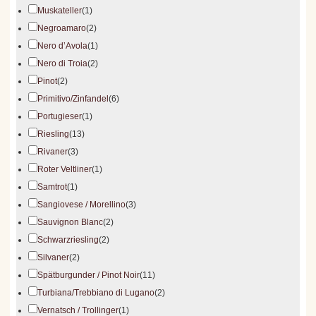
Muskateller
(1)
Negroamaro
(2)
Nero d’Avola
(1)
Nero di Troia
(2)
Pinot
(2)
Primitivo/Zinfandel
(6)
Portugieser
(1)
Riesling
(13)
Rivaner
(3)
Roter Veltliner
(1)
Samtrot
(1)
Sangiovese / Morellino
(3)
Sauvignon Blanc
(2)
Schwarzriesling
(2)
Silvaner
(2)
Spätburgunder / Pinot Noir
(11)
Turbiana/Trebbiano di Lugano
(2)
Vernatsch / Trollinger
(1)