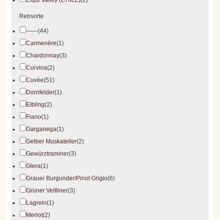
Elqui Valley (CHILE)
(2)
Rebsorte
------
(44)
Carmenère
(1)
Chardonnay
(3)
Corvina
(2)
Cuvée
(51)
Dornfelder
(1)
Elbling
(2)
Fiano
(1)
Garganega
(1)
Gelber Muskateller
(2)
Gewürztraminer
(3)
Glera
(1)
Grauer Burgunder/Pinot Grigio
(6)
Grüner Veltliner
(3)
Lagrein
(1)
Merlot
(2)