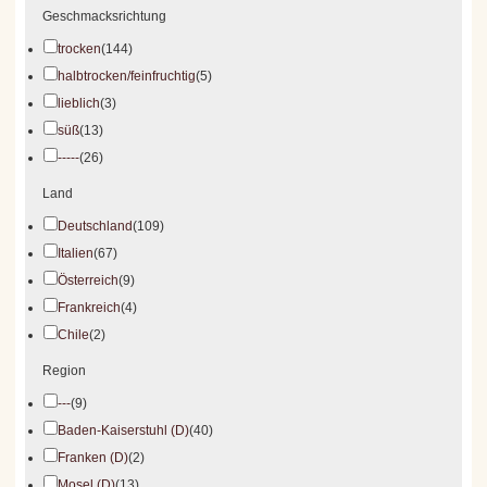
Geschmacksrichtung
trocken
(144)
halbtrocken/feinfruchtig
(5)
lieblich
(3)
süß
(13)
-----
(26)
Land
Deutschland
(109)
Italien
(67)
Österreich
(9)
Frankreich
(4)
Chile
(2)
Region
---
(9)
Baden-Kaiserstuhl (D)
(40)
Franken (D)
(2)
Mosel (D)
(13)