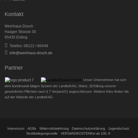
Kontakt
Weinhaus Dosch
Haager Strasse 30
85435 Erding
Telefon: 08122 / 86449
info@weinhaus-dosch.de
Partner
Unser Unternehmen hat sich
dem bundesweit tätigen System der Landbell AG, Mainz, (Erfüllung unserer
gesetzlichen Pflichten nach § 7 VerpackG) angeschlossen. Weitere Infos finden Sie
auf der Website der Landbell AG.
Impressum
AGBs
Widerrufsbelehrung
Datenschutzerklärung
Jugendschutz
Streitbeilegungsstelle
VERSANDKOSTENfrei ab 100,-€