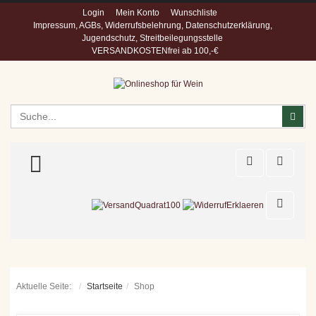
Login
Mein Konto
Wunschliste
Impressum, AGBs, Widerrufsbelehrung, Datenschutzerklärung,
Jugendschutz, Streitbeilegungsstelle
VERSANDKOSTENfrei ab 100,-€
Suchen
Suc
TOGGLE MENU
Aktuelle Seite:
Startseite
Shop