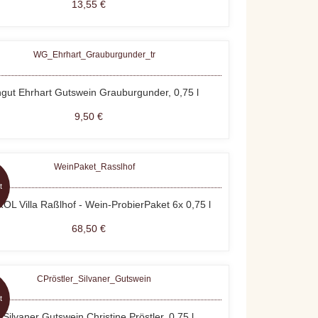
13,55 €
gut Ehrhart Gutswein Grauburgunder, 0,75 l
9,50 €
t
L Villa Raßlhof - Wein-ProbierPaket 6x 0,75 l
68,50 €
t
 Silvaner Gutswein Christine Pröstler, 0,75 l