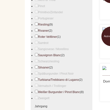
Pinot
Primitivo/Zinfandel
Portugieser
Riesling
(9)
Rivaner
(2)
Ausv
Roter Veltliner
(1)
6+1
Samtrot
Sangiovese / Morellino
Sauvignon Blanc
(2)
Schwarzriesling
Silvaner
(2)
Spätburgunder / Pinot Noir
Turbiana/Trebbiano di Lugano
(2)
Domì
Vernatsch / Trollinger
Weißer Burgunder / Pinot Blanc
(8)
Zweigelt
Jahrgang