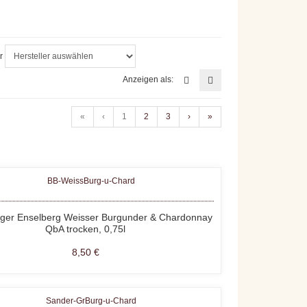
r
Anzeigen als:
«
‹
1
2
3
›
»
inger Enselberg Weisser Burgunder & Chardonnay
QbA trocken, 0,75l
8,50 €