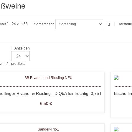
ißweine
sse 1 - 24 von 58
Sortiert nach
Herstelle
Anzeigen
 von 3
pro Seite
hoffinger Rivaner & Riesling TD QbA feinfruchtig, 0,75 l
Bischoff
6,50 €