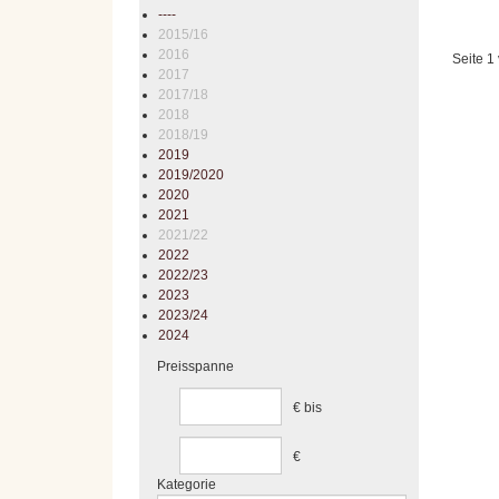
----
2015/16
2016
Seite 1
2017
2017/18
2018
2018/19
2019
2019/2020
2020
2021
2021/22
2022
2022/23
2023
2023/24
2024
Preisspanne
€
bis
€
Kategorie