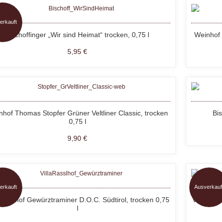
erkauft
Bischoffinger „Wir sind Heimat“ trocken, 0,75 l
Weinhof 
5,95 €
hof Thomas Stopfer Grüner Veltliner Classic, trocken
Bi
0,75 l
9,90 €
erkauft
Ausverkauf
a Raßlhof Gewürztraminer D.O.C. Südtirol, trocken 0,75
Villa Raß
l