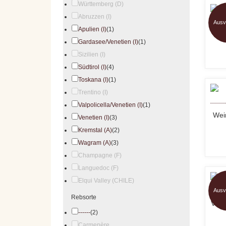
Württemberg (D)
Abruzzen (I)
Ausv
Apulien (I)
(1)
Gardasee/Venetien (I)
(1)
Sizilien (I)
Südtirol (I)
(4)
Toskana (I)
(1)
Trentino (I)
Valpolicella/Venetien (I)
(1)
Wein
Venetien (I)
(3)
Kremstal (A)
(2)
Wagram (A)
(3)
Champagne (F)
Languedoc (F)
Elqui Valley (CHILE)
Ausv
Rebsorte
Vill
------
(2)
Carmenère