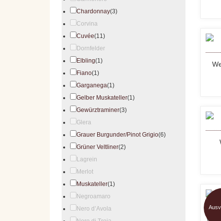
Chardonnay
(3)
Corvina
Cuvée
(11)
Dornfelder
Elbling
(1)
We
Fiano
(1)
Garganega
(1)
Gelber Muskateller
(1)
Gewürztraminer
(3)
Glera
Grauer Burgunder/Pinot Grigio
(6)
Grüner Veltliner
(2)
Lagrein
Merlot
Muskateller
(1)
Negroamaro
Ausv
Nero d’Avola
Wein
Nero di Troia