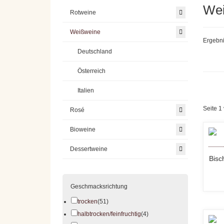
We
Rotweine
Weißweine
Ergebni
Deutschland
Österreich
Italien
Seite 1
Rosé
Bioweine
Dessertweine
Bisc
Geschmacksrichtung
trocken
(51)
halbtrocken/feinfruchtig
(4)