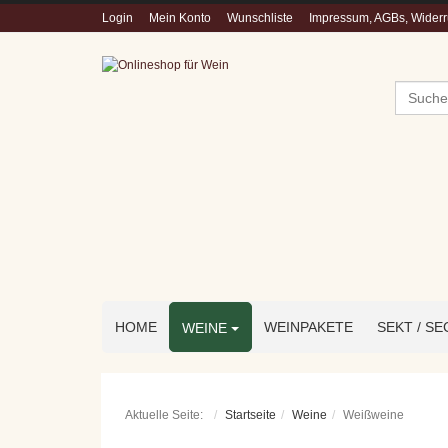
Login
Mein Konto
Wunschliste
Impressum, AGBs, Widerru
Suchen
HOME
WEINPAKETE
SEKT / S
WEINE
Aktuelle Seite:
Startseite
Weine
Weißweine