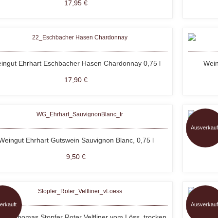
17,95 €
ingut Ehrhart Eschbacher Hasen Chardonnay 0,75 l
Wein
17,90 €
Ausverkauf
Weingut Ehrhart Gutswein Sauvignon Blanc, 0,75 l
SÜDTIRO
9,50 €
erkauft
Ausverkauf
hof Thomas Stopfer Roter Veltliner vom Löss, trocken
6+1