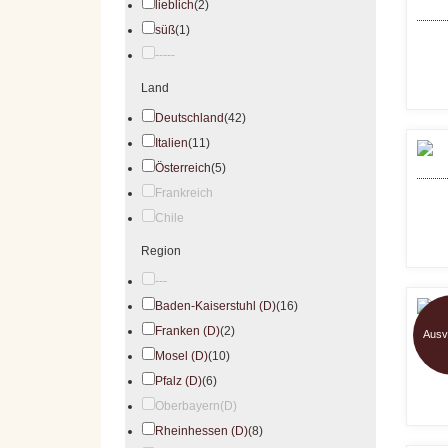
lieblich
(2)
süß
(1)
-----
Land
Deutschland
(42)
Italien
(11)
Österreich
(5)
Frankreich
Chile
Region
---
Baden-Kaiserstuhl (D)
(16)
Franken (D)
(2)
Ausv
Mosel (D)
(10)
Pfalz (D)
(6)
Oberbayern(D)
Rheinhessen (D)
(8)