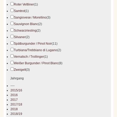
Roter Veltliner
(1)
Samtrot
(1)
Sangiovese / Morellino
(3)
Sauvignon Blanc
(2)
Schwarzriesling
(2)
Silvaner
(2)
Spätburgunder / Pinot Noir
(11)
Turbiana/Trebbiano di Lugano
(2)
Vernatsch / Trollinger
(1)
Weißer Burgunder / Pinot Blanc
(8)
Zweigelt
(3)
Jahrgang
----
2015/16
2016
2017
2017/18
2018
2018/19