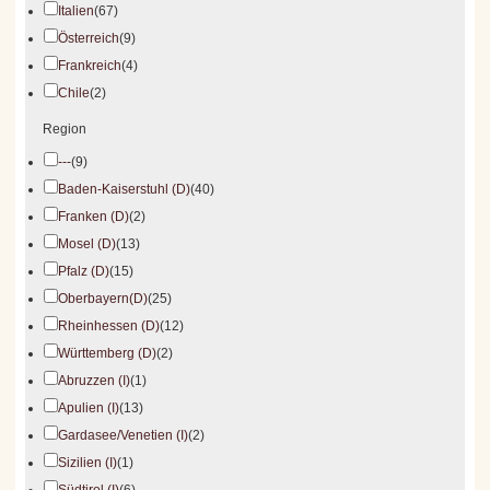
Italien
(67)
Österreich
(9)
Frankreich
(4)
Chile
(2)
Region
---
(9)
Baden-Kaiserstuhl (D)
(40)
Franken (D)
(2)
Mosel (D)
(13)
Pfalz (D)
(15)
Oberbayern(D)
(25)
Rheinhessen (D)
(12)
Württemberg (D)
(2)
Abruzzen (I)
(1)
Apulien (I)
(13)
Gardasee/Venetien (I)
(2)
Sizilien (I)
(1)