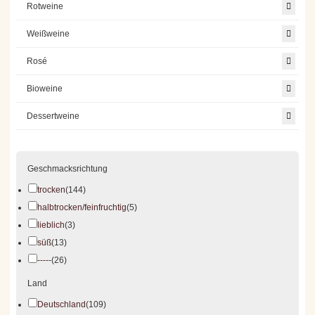
Rotweine
Weißweine
Rosé
Bioweine
Dessertweine
Geschmacksrichtung
trocken
(144)
halbtrocken/feinfruchtig
(5)
lieblich
(3)
süß
(13)
-----
(26)
Land
Deutschland
(109)