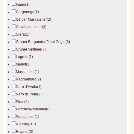
Fiano
(1)
Garganega
(1)
Gelber Muskateller
(2)
Gewürztraminer
(3)
Glera
(1)
Grauer Burgunder/Pinot Grigio
(6)
Grüner Veltliner
(3)
Lagrein
(1)
Merlot
(2)
Muskateller
(1)
Negroamaro
(2)
Nero d’Avola
(1)
Nero di Troia
(2)
Pinot
(2)
Primitivo/Zinfandel
(6)
Portugieser
(1)
Riesling
(13)
Rivaner
(3)