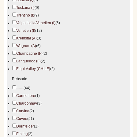
Südtirol (I)
(6)
Toskana (I)
(9)
Trentino (I)
(9)
Valpolicella/Venetien (I)
(5)
Venetien (I)
(12)
Kremstal (A)
(3)
Wagram (A)
(6)
Champagne (F)
(2)
Languedoc (F)
(2)
Elqui Valley (CHILE)
(2)
Rebsorte
------
(44)
Carmenère
(1)
Chardonnay
(3)
Corvina
(2)
Cuvée
(51)
Dornfelder
(1)
Elbling
(2)