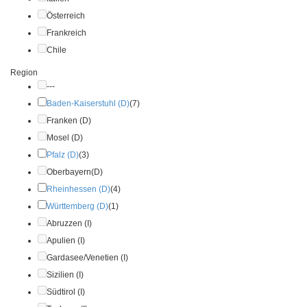
Österreich
Frankreich
Chile
Region
---
Baden-Kaiserstuhl (D)
(7)
Franken (D)
Mosel (D)
Pfalz (D)
(3)
Oberbayern(D)
Rheinhessen (D)
(4)
Württemberg (D)
(1)
Abruzzen (I)
Apulien (I)
Gardasee/Venetien (I)
Sizilien (I)
Südtirol (I)