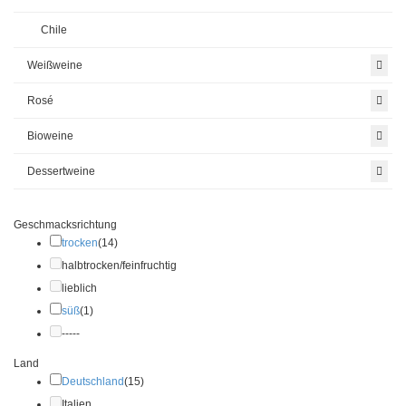
Chile
Weißweine
Rosé
Bioweine
Dessertweine
Geschmacksrichtung
trocken
(14)
halbtrocken/feinfruchtig
lieblich
süß
(1)
-----
Land
Deutschland
(15)
Italien