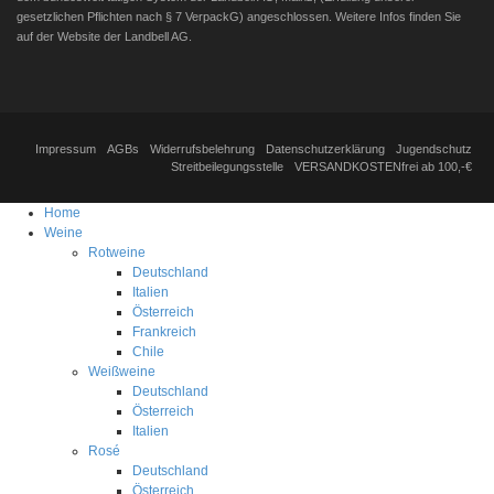
gesetzlichen Pflichten nach § 7 VerpackG) angeschlossen. Weitere Infos finden Sie
auf der Website der Landbell AG.
Impressum
AGBs
Widerrufsbelehrung
Datenschutzerklärung
Jugendschutz
Streitbeilegungsstelle
VERSANDKOSTENfrei ab 100,-€
Home
Weine
Rotweine
Deutschland
Italien
Österreich
Frankreich
Chile
Weißweine
Deutschland
Österreich
Italien
Rosé
Deutschland
Österreich