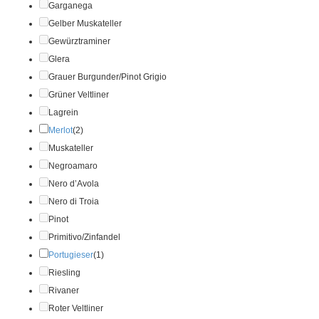
Garganega
Gelber Muskateller
Gewürztraminer
Glera
Grauer Burgunder/Pinot Grigio
Grüner Veltliner
Lagrein
Merlot
(2)
Muskateller
Negroamaro
Nero d’Avola
Nero di Troia
Pinot
Primitivo/Zinfandel
Portugieser
(1)
Riesling
Rivaner
Roter Veltliner