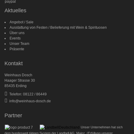
Aktuelles
Angebot / Sale
Ausstattung von Festen / Belieferung mit Wein & Spirituosen
Über uns
Events
Unser Team
Präsente
Kontakt
Weinhaus Dosch
Haager Strasse 30
85435 Erding
Telefon: 08122 / 86449
info@weinhaus-dosch.de
Partner
Unser Unternehmen hat sich
dem bundesweit tätigen System der Landbell AG, Mainz, (Erfüllung unserer