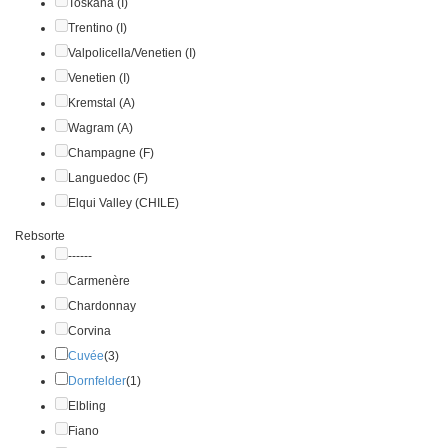
Toskana (I)
Trentino (I)
Valpolicella/Venetien (I)
Venetien (I)
Kremstal (A)
Wagram (A)
Champagne (F)
Languedoc (F)
Elqui Valley (CHILE)
Rebsorte
------
Carmenère
Chardonnay
Corvina
Cuvée
(3)
Dornfelder
(1)
Elbling
Fiano